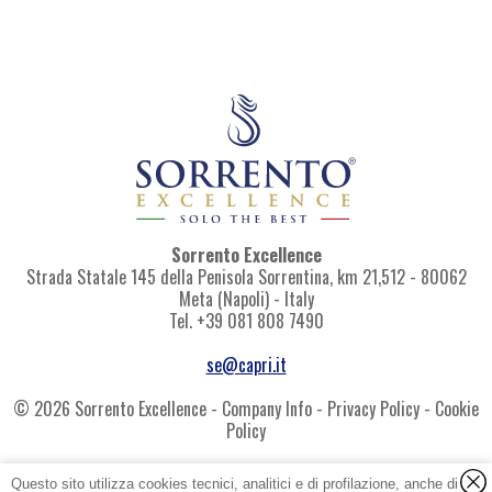
Sorrento Excellence
Strada Statale 145 della Penisola Sorrentina, km 21,512
-
80062
Meta
(Napoli)
-
Italy
Tel.
+39 081 808 7490
se@capri.it
© 2026 Sorrento Excellence -
Company Info
-
Privacy Policy
-
Cookie
Policy
LDC Sorrento Excellence S.r.l. Unip.
P.IVA e CF: 08117891211
Questo sito utilizza cookies tecnici, analitici e di profilazione, anche di